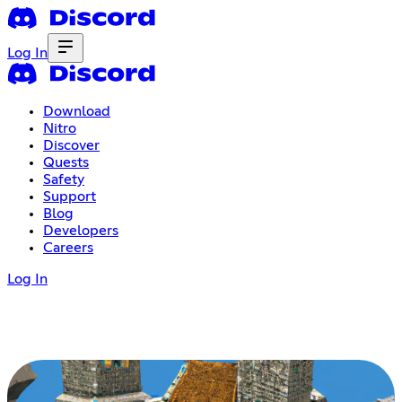
Log In
Download
Nitro
Discover
Quests
Safety
Support
Blog
Developers
Careers
Log In