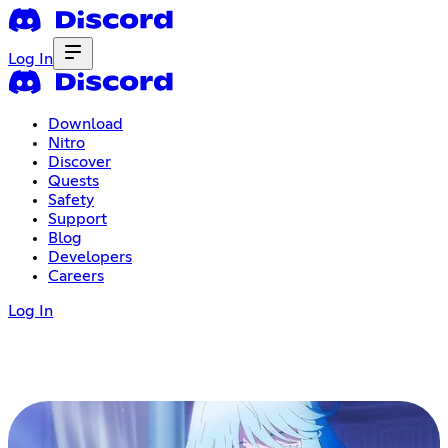
Log In
Download
Nitro
Discover
Quests
Safety
Support
Blog
Developers
Careers
Log In