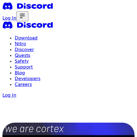
Log In
Download
Nitro
Discover
Quests
Safety
Support
Blog
Developers
Careers
Log In