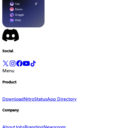
Social
Menu
Product
Download
Nitro
Status
App Directory
Company
About
Jobs
Branding
Newsroom