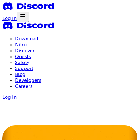
Log In
Download
Nitro
Discover
Quests
Safety
Support
Blog
Developers
Careers
Log In