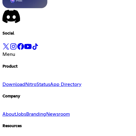
Social
Menu
Product
Download
Nitro
Status
App Directory
Company
About
Jobs
Branding
Newsroom
Resources