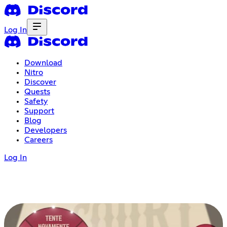
Log In
Download
Nitro
Discover
Quests
Safety
Support
Blog
Developers
Careers
Log In