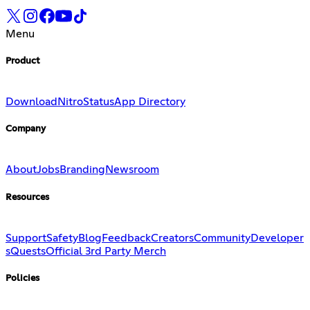
Menu
Product
Download
Nitro
Status
App Directory
Company
About
Jobs
Branding
Newsroom
Resources
Support
Safety
Blog
Feedback
Creators
Community
Developer
s
Quests
Official 3rd Party Merch
Policies