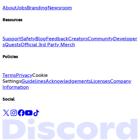
About
Jobs
Branding
Newsroom
Resources
Support
Safety
Blog
Feedback
Creators
Community
Developer
s
Quests
Official 3rd Party Merch
Policies
Terms
Privacy
Cookie
Settings
Guidelines
Acknowledgements
Licenses
Company
Information
Social