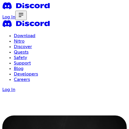
Log In
Download
Nitro
Discover
Quests
Safety
Support
Blog
Developers
Careers
Log In