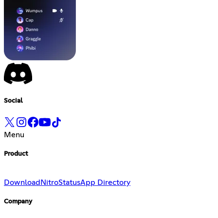
Social
Menu
Product
Download
Nitro
Status
App Directory
Company