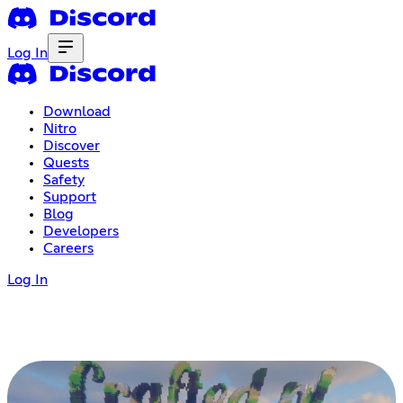
Log In
Download
Nitro
Discover
Quests
Safety
Support
Blog
Developers
Careers
Log In