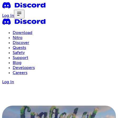
Log In
Download
Nitro
Discover
Quests
Safety
Support
Blog
Developers
Careers
Log In