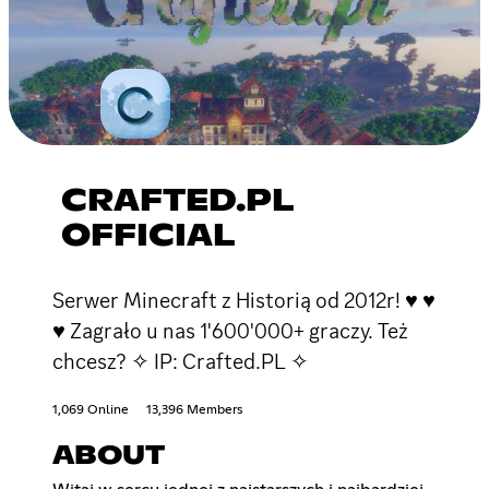
CRAFTED.PL
OFFICIAL
Serwer Minecraft z Historią od 2012r! ♥ ♥
♥ Zagrało u nas 1'600'000+ graczy. Też
chcesz? ✧ IP: Crafted.PL ✧
1,069 Online
13,396 Members
ABOUT