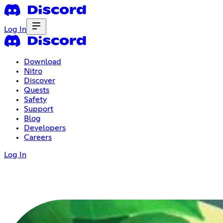
Log In
Download
Nitro
Discover
Quests
Safety
Support
Blog
Developers
Careers
Log In