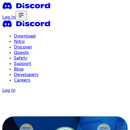
Log In
Download
Nitro
Discover
Quests
Safety
Support
Blog
Developers
Careers
Log In