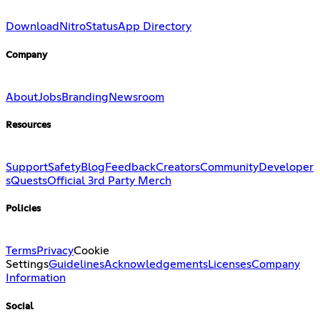
Download
Nitro
Status
App Directory
Company
About
Jobs
Branding
Newsroom
Resources
Support
Safety
Blog
Feedback
Creators
Community
Developer
s
Quests
Official 3rd Party Merch
Policies
Terms
Privacy
Cookie
Settings
Guidelines
Acknowledgements
Licenses
Company
Information
Social