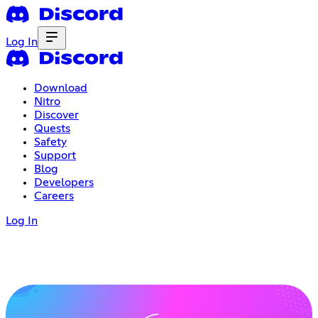
Log In
Download
Nitro
Discover
Quests
Safety
Support
Blog
Developers
Careers
Log In