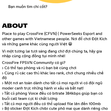
Bạn muốn tìm chí cốt?
ABOUT
Place to play CrossFire (CFVN) | PowerSeeks Esport and
other games with Vietnamese people. Nơi để chơi Đột Kích
và những game khác cùng người Việt 😁
Vì một tương lai tươi sáng đang chờ đợi chúng ta, hãy gia
nhập cùng cộng đồng tụi mình nhé!
CrossFire FPSVN Community có gì?
› Có thể tạo phòng và rủ bạn bè cùng chơi
› Cùng rủ các cao thủ khác leo rank, chơi chung nhiều chế
độ
› Một nơi an toàn dành cho tất cả mọi người vì có đội ngũ
moder canh trực những hành vi xấu và bắt nạt!
› Tất cả phòng Voice đều có bitrate 384kbps giúp bạn có
buổi call team cực kì chất lượng
› Tất cả mọi người đều có thể upload file lên đến 100mb
› Bộ sticker Đột Kích chibi cute phô mai que dành riêng cho