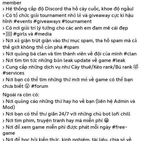
member
› Hệ thống cấp độ Discord tha hồ cày cuốc, khoe độ ngầu!
› Có tổ chức giải tournament nhỏ lẻ và giveaway cực kì hậu
hĩnh #events #giveaways #tournament
› Có nơi giải trí lý tưởng cho các anh em đam mê cái đẹp
=)))) #girls và #media
› Nơi xả giận trút giận vào thư mục spam, tha hồ spam mà cả
thế giới không thể cản phá #spam
› Nơi quảng bá clan và tìm thành viên về đội của mình #clan
› Nơi tìm tin tức những bản leak update về game #leak
› Cung cấp những dịch vụ như Cày thuê/Kéo rank/Bú rank 🤣
#services
› Nơi bạn có thể tìm những thứ mới mẻ về game có thể bạn
chưa biết 😮 #forum
Ngoài ra còn có:
› Nơi quảng cáo những thứ hay ho về bạn (liên hệ Admin và
Mod)
› Nơi bạn có thể thư giãn 24/7 với những chú bot lofi chill
› Nơi tìm phim, truyện tranh hay mà miễn phí 😁
› Nơi để xem game miễn phí được phát mỗi ngày #free-
game
› Nơi để học hỏi kiến thức, kinh nghiệm, tài liệu, chia sẻ về