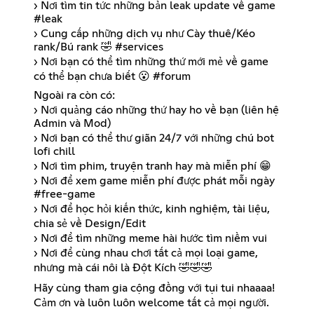
› Nơi tìm tin tức những bản leak update về game
#leak
› Cung cấp những dịch vụ như Cày thuê/Kéo
rank/Bú rank 🤣 #services
› Nơi bạn có thể tìm những thứ mới mẻ về game
có thể bạn chưa biết 😮 #forum
Ngoài ra còn có:
› Nơi quảng cáo những thứ hay ho về bạn (liên hệ
Admin và Mod)
› Nơi bạn có thể thư giãn 24/7 với những chú bot
lofi chill
› Nơi tìm phim, truyện tranh hay mà miễn phí 😁
› Nơi để xem game miễn phí được phát mỗi ngày
#free-game
› Nơi để học hỏi kiến thức, kinh nghiệm, tài liệu,
chia sẻ về Design/Edit
› Nơi để tìm những meme hài hước tìm niềm vui
› Nơi để cùng nhau chơi tất cả mọi loại game,
nhưng mà cái nôi là Đột Kích 🤣🤣🤣
Hãy cùng tham gia cộng đồng với tụi tui nhaaaa!
Cảm ơn và luôn luôn welcome tất cả mọi người.