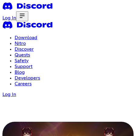
Log In
Download
Nitro
Discover
Quests
Safety
Support
Blog
Developers
Careers
Log In