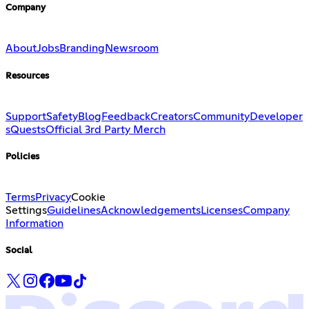
Company
About
Jobs
Branding
Newsroom
Resources
Support
Safety
Blog
Feedback
Creators
Community
Developer
s
Quests
Official 3rd Party Merch
Policies
Terms
Privacy
Cookie
Settings
Guidelines
Acknowledgements
Licenses
Company
Information
Social