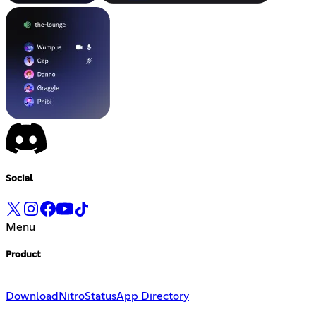
Social
Menu
Product
Download
Nitro
Status
App Directory