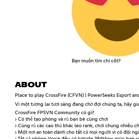
Bạn muốn tìm chí cốt?
ABOUT
Place to play CrossFire (CFVN) | PowerSeeks Esport an
Vì một tương lai tươi sáng đang chờ đợi chúng ta, hãy 
CrossFire FPSVN Community có gì?
› Có thể tạo phòng và rủ bạn bè cùng chơi
› Cùng rủ các cao thủ khác leo rank, chơi chung nhiều c
› Một nơi an toàn dành cho tất cả mọi người vì có đội n
› Tất cả phòng Voice đều có bitrate 384kbps giúp bạn có