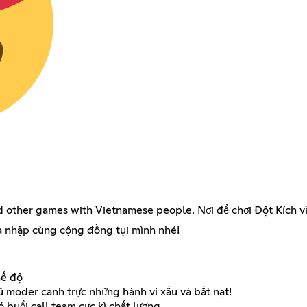
d other games with Vietnamese people. Nơi để chơi Đột Kích 
gia nhập cùng cộng đồng tụi mình nhé!
hế độ
gũ moder canh trực những hành vi xấu và bắt nạt!
 buổi call team cực kì chất lượng