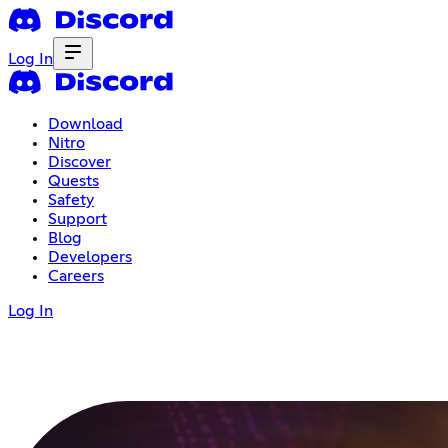
Log In
Download
Nitro
Discover
Quests
Safety
Support
Blog
Developers
Careers
Log In