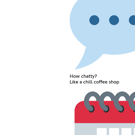
How chatty?
Like a chill coffee shop