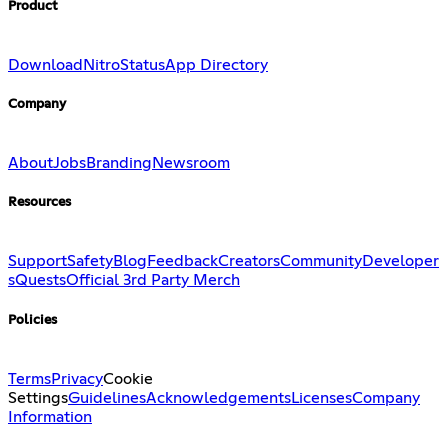
Product
Download
Nitro
Status
App Directory
Company
About
Jobs
Branding
Newsroom
Resources
Support
Safety
Blog
Feedback
Creators
Community
Developer
s
Quests
Official 3rd Party Merch
Policies
Terms
Privacy
Cookie
Settings
Guidelines
Acknowledgements
Licenses
Company
Information