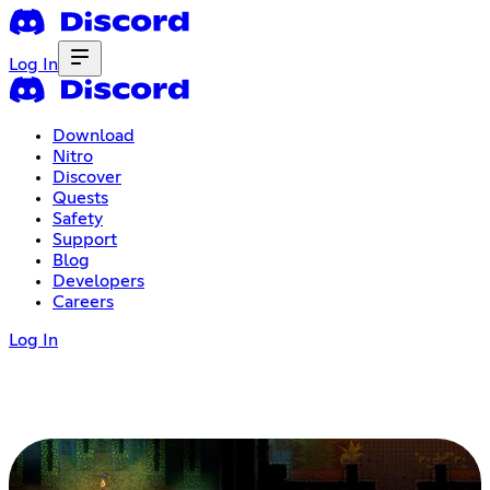
Log In
Download
Nitro
Discover
Quests
Safety
Support
Blog
Developers
Careers
Log In