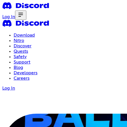
Log In
Download
Nitro
Discover
Quests
Safety
Support
Blog
Developers
Careers
Log In