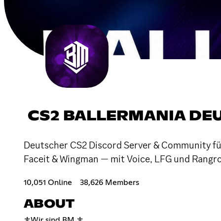
CS2 BALLERMANIA DE
Deutscher CS2 Discord Server & Community für
Faceit & Wingman — mit Voice, LFG und Rangro
10,051 Online
38,626 Members
ABOUT
⚜️Wir sind BM.⚜️