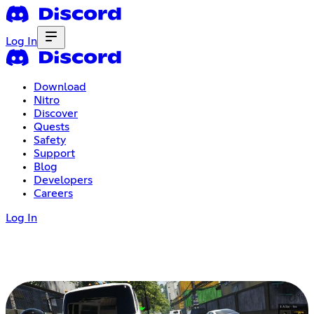
Log In
Download
Nitro
Discover
Quests
Safety
Support
Blog
Developers
Careers
Log In