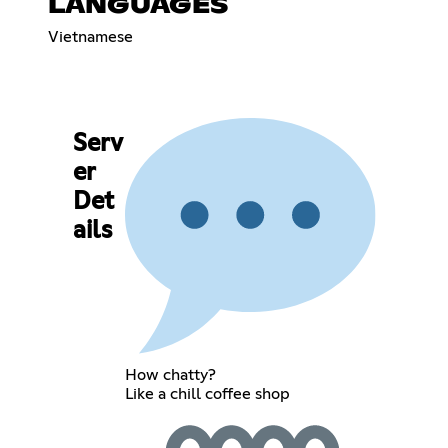
LANGUAGES
Vietnamese
Serv
er
Det
ails
How chatty?
Like a chill coffee shop