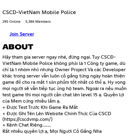
CSCD-VietNam Mobile Police
295 Online
5,386 Members
Join Server
ABOUT
Hãy tham gia server ngay nhé, đừng ngại. Tuy CSCĐ-
VietNam Mobile Police không phải là 1 Công ty game, dù
chỉ là 1 nhóm nhỏ nhưng Owner Project Và các Developer
khác trong server vẫn luôn cố gắng từng ngày hoàn thiện
game để cho ra mắt 1 sản phẩm tốt nhất có thể ạ. Hy vọng
mọi người sẽ vẫn tiếp tục ủng hộ team. Ngoài ra nếu muốn
test game thì mọi người cần chat lên level 15 ạ. Quyền lợi
của Mem cứng nhiều lắm ạ.
+ Được Test Trước Khi Game Ra Mắt
+ Được Ghi Tên Lên Website Chính Thức Của CSCD
(
https://cscdvmp.com/
)
+ Kênh Chat Riêng.......
Rất nhiều quyền lợi ạ, Mọi Người Cố Gắng Nha