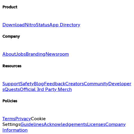
Product
Download
Nitro
Status
App Directory
Company
About
Jobs
Branding
Newsroom
Resources
Support
Safety
Blog
Feedback
Creators
Community
Developer
s
Quests
Official 3rd Party Merch
Policies
Terms
Privacy
Cookie
Settings
Guidelines
Acknowledgements
Licenses
Company
Information