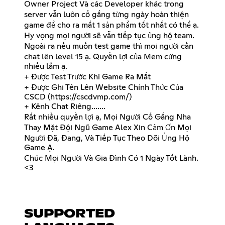
Owner Project Và các Developer khác trong
server vẫn luôn cố gắng từng ngày hoàn thiện
game để cho ra mắt 1 sản phẩm tốt nhất có thể ạ.
Hy vọng mọi người sẽ vẫn tiếp tục ủng hộ team.
Ngoài ra nếu muốn test game thì mọi người cần
chat lên level 15 ạ. Quyền lợi của Mem cứng
nhiều lắm ạ.
+ Được Test Trước Khi Game Ra Mắt
+ Được Ghi Tên Lên Website Chính Thức Của
CSCD (
https://cscdvmp.com/
)
+ Kênh Chat Riêng.......
Rất nhiều quyền lợi ạ, Mọi Người Cố Gắng Nha
Thay Mặt Đội Ngũ Game Alex Xin Cảm Ơn Mọi
Người Đã, Đang, Và Tiếp Tục Theo Dõi Ủng Hộ
Game Ạ.
Chúc Mọi Người Và Gia Đình Có 1 Ngày Tốt Lành.
<3
SUPPORTED