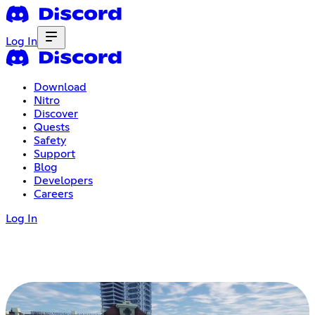
Log In
Download
Nitro
Discover
Quests
Safety
Support
Blog
Developers
Careers
Log In