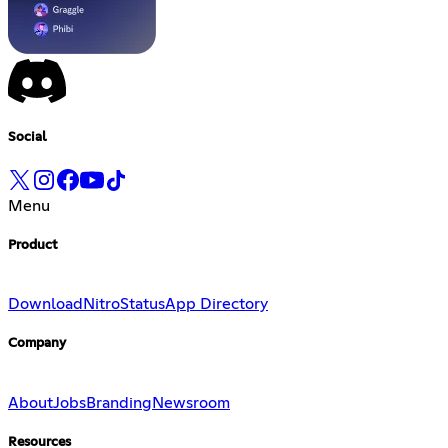
Social
Menu
Product
Download
Nitro
Status
App Directory
Company
About
Jobs
Branding
Newsroom
Resources