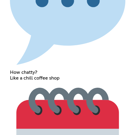
How chatty?
Like a chill coffee shop