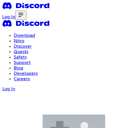
Log In
Download
Nitro
Discover
Quests
Safety
Support
Blog
Developers
Careers
Log In