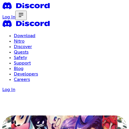
Log In
Download
Nitro
Discover
Quests
Safety
Support
Blog
Developers
Careers
Log In