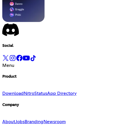
Social
Menu
Product
Download
Nitro
Status
App Directory
Company
About
Jobs
Branding
Newsroom