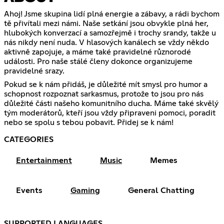
Ahoj! Jsme skupina lidí plná energie a zábavy, a rádi bychom
tě přivítali mezi námi. Naše setkání jsou obvykle plná her,
hlubokých konverzací a samozřejmě i trochy srandy, takže u
nás nikdy není nuda. V hlasových kanálech se vždy někdo
aktivně zapojuje, a máme také pravidelné různorodé
události. Pro naše stálé členy dokonce organizujeme
pravidelné srazy.
Pokud se k nám přidáš, je důležité mít smysl pro humor a
schopnost rozpoznat sarkasmus, protože to jsou pro nás
důležité části našeho komunitního ducha. Máme také skvělý
tým moderátorů, kteří jsou vždy připraveni pomoci, poradit
nebo se spolu s tebou pobavit. Přidej se k nám!
CATEGORIES
Entertainment
Music
Memes
Events
Gaming
General Chatting
SUPPORTED LANGUAGES