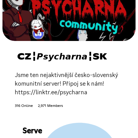
CZ╏𝙋𝙨𝙮𝙘𝙝𝙖𝙧𝙣𝙖╏SK
Jsme ten nejaktivnější česko-slovenský
komunitní server! Připoj se k nám!
https://linktr.ee/psycharna
316 Online
2,971 Members
Serve