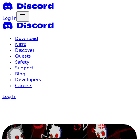
Log In
Download
Nitro
Discover
Quests
Safety
Support
Blog
Developers
Careers
Log In