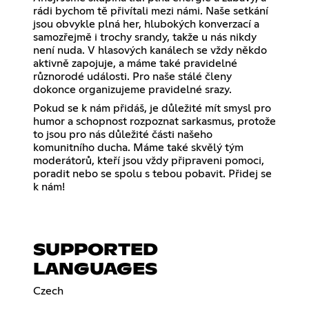
rádi bychom tě přivítali mezi námi. Naše setkání
jsou obvykle plná her, hlubokých konverzací a
samozřejmě i trochy srandy, takže u nás nikdy
není nuda. V hlasových kanálech se vždy někdo
aktivně zapojuje, a máme také pravidelné
různorodé události. Pro naše stálé členy
dokonce organizujeme pravidelné srazy.
Pokud se k nám přidáš, je důležité mít smysl pro
humor a schopnost rozpoznat sarkasmus, protože
to jsou pro nás důležité části našeho
komunitního ducha. Máme také skvělý tým
moderátorů, kteří jsou vždy připraveni pomoci,
poradit nebo se spolu s tebou pobavit. Přidej se
k nám!
SUPPORTED
LANGUAGES
Czech