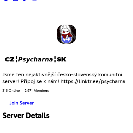
CZ╏𝙋𝙨𝙮𝙘𝙝𝙖𝙧𝙣𝙖╏SK
Jsme ten nejaktivnější česko-slovenský komunitní
server! Připoj se k nám! https://linktr.ee/psycharna
316 Online
2,971 Members
Join Server
Server Details