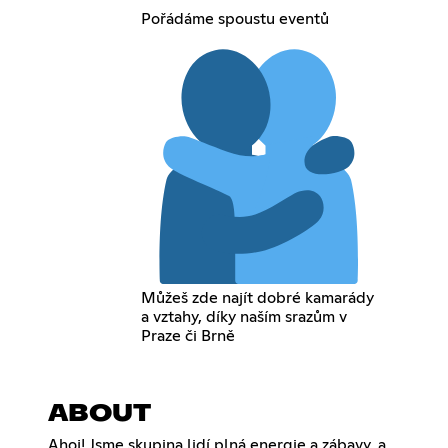
Pořádáme spoustu eventů
Můžeš zde najít dobré kamarády
a vztahy, díky naším srazům v
Praze či Brně
ABOUT
Ahoj! Jsme skupina lidí plná energie a zábavy, a