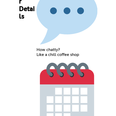
r
Detai
ls
How chatty?
Like a chill coffee shop