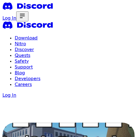
Log In
Download
Nitro
Discover
Quests
Safety
Support
Blog
Developers
Careers
Log In