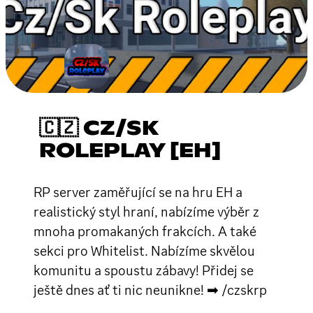
🇨🇿 CZ/SK
ROLEPLAY [EH]
RP server zaměřující se na hru EH a
realistický styl hraní, nabízíme výběr z
mnoha promakaných frakcích. A také
sekci pro Whitelist. Nabízíme skvělou
komunitu a spoustu zábavy! Přidej se
ještě dnes ať ti nic neunikne! ➡ /czskrp