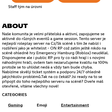
Staff tým na úrovni
ABOUT
Naše komunita je velmi přátelská a aktivní, zapojujeme se
aktivně do různých eventů a game session. Tento server je
nejlepší roleplay server na Cz/Sk scéně s tím že nabízí i
rozšíření jako je whitelist - ON RP což zatím ještě nikdo na
scéně ohledně hry Emergency Hamburg (Roblox) neudělal.
Disponujeme ale i public RP pro ty co rádi hrají i s novými
náhodnými hráči, ovšem tam nezaručujeme kvalitu na 100%
protože se to uhlídat nedá a vždy tam bude chyba.
Nabízíme skvělý ticket systém a podporu 24/7 ohledně
jakýchkoliv problémů.Tak na co čekáš? Jsi ready na to se
připojit do toho nejlepšího serveru na scéně? Dveře máš
otevřené, vítáme všechny nové!
CATEGORIES
Gaming
Emoji
Entertainment