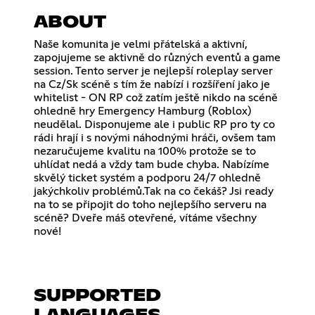
ABOUT
Naše komunita je velmi přátelská a aktivní,
zapojujeme se aktivně do různých eventů a game
session. Tento server je nejlepší roleplay server
na Cz/Sk scéně s tím že nabízí i rozšíření jako je
whitelist - ON RP což zatím ještě nikdo na scéně
ohledně hry Emergency Hamburg (Roblox)
neudělal. Disponujeme ale i public RP pro ty co
rádi hrají i s novými náhodnými hráči, ovšem tam
nezaručujeme kvalitu na 100% protože se to
uhlídat nedá a vždy tam bude chyba. Nabízíme
skvělý ticket systém a podporu 24/7 ohledně
jakýchkoliv problémů.Tak na co čekáš? Jsi ready
na to se připojit do toho nejlepšího serveru na
scéně? Dveře máš otevřené, vítáme všechny
nové!
SUPPORTED