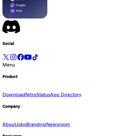
Social
Menu
Product
Download
Nitro
Status
App Directory
Company
About
Jobs
Branding
Newsroom