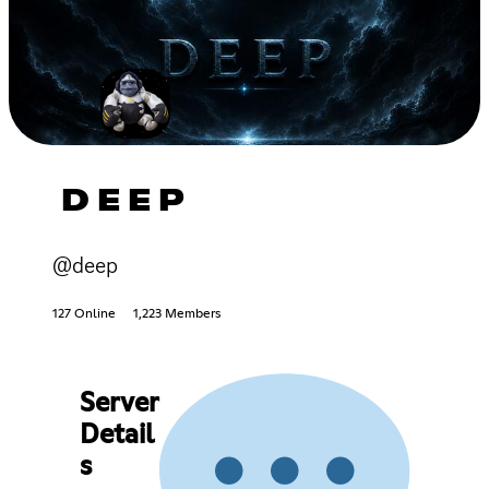
D E E P
@deep
127 Online
1,223 Members
Server
Detail
s