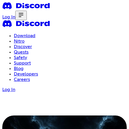
Log In
Download
Nitro
Discover
Quests
Safety
Support
Blog
Developers
Careers
Log In