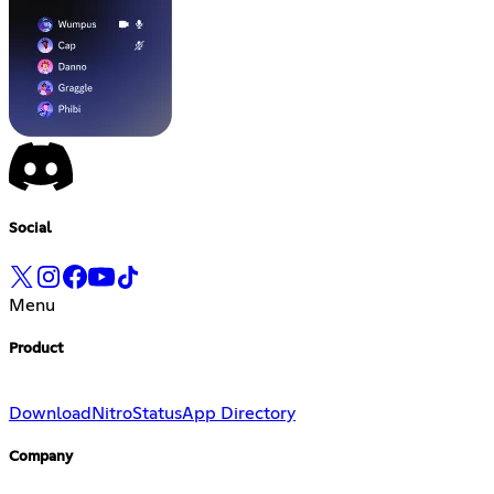
Social
Menu
Product
Download
Nitro
Status
App Directory
Company