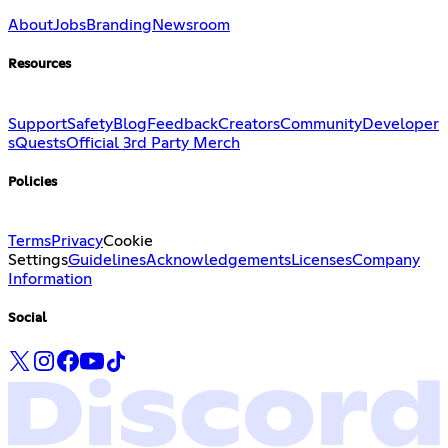
About
Jobs
Branding
Newsroom
Resources
Support
Safety
Blog
Feedback
Creators
Community
Developer
s
Quests
Official 3rd Party Merch
Policies
Terms
Privacy
Cookie
Settings
Guidelines
Acknowledgements
Licenses
Company
Information
Social