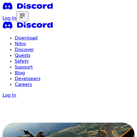
Log In
Download
Nitro
Discover
Quests
Safety
Support
Blog
Developers
Careers
Log In