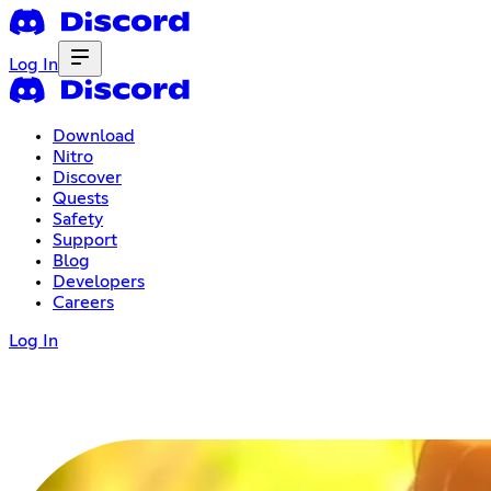
Log In
Download
Nitro
Discover
Quests
Safety
Support
Blog
Developers
Careers
Log In