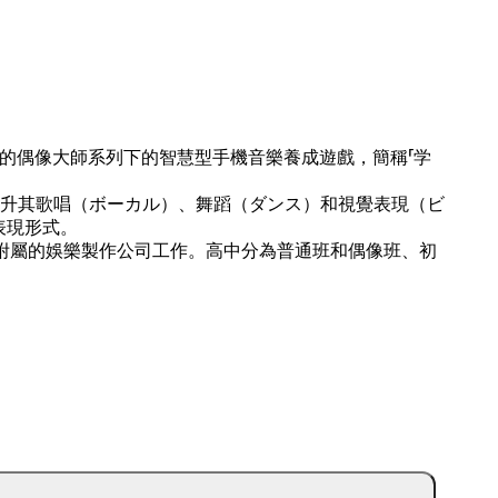
發營運的偶像大師系列下的智慧型手機音樂養成遊戲，簡稱「学
升其歌唱（ボーカル）、舞蹈（ダンス）和視覺表現（ビ
表現形式。
校附屬的娛樂製作公司工作。高中分為普通班和偶像班、初