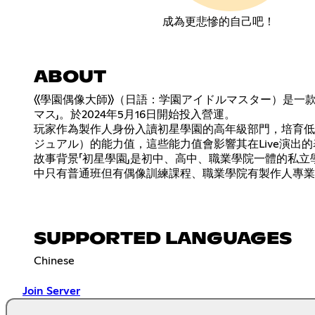
成為更悲慘的自己吧！
ABOUT
《學園偶像大師》（日語：学園アイドルマスター）是一款由萬
マス」。於2024年5月16日開始投入營運。
玩家作為製作人身份入讀初星學園的高年級部門，培育低
ジュアル）的能力值，這些能力值會影響其在Live演出
故事背景「初星學園」是初中、高中、職業學院一體的私
中只有普通班但有偶像訓練課程、職業學院有製作人專業
SUPPORTED LANGUAGES
Chinese
Join Server