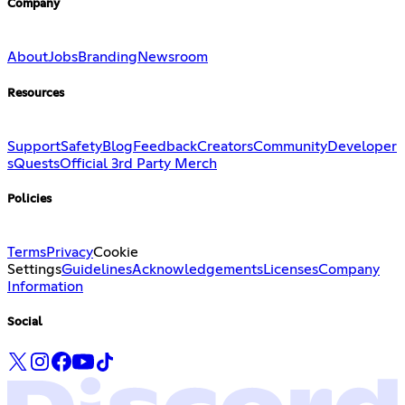
Company
About
Jobs
Branding
Newsroom
Resources
Support
Safety
Blog
Feedback
Creators
Community
Developer
s
Quests
Official 3rd Party Merch
Policies
Terms
Privacy
Cookie
Settings
Guidelines
Acknowledgements
Licenses
Company
Information
Social