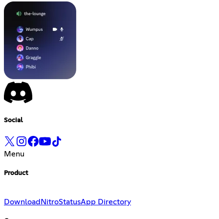
Social
Menu
Product
Download
Nitro
Status
App Directory