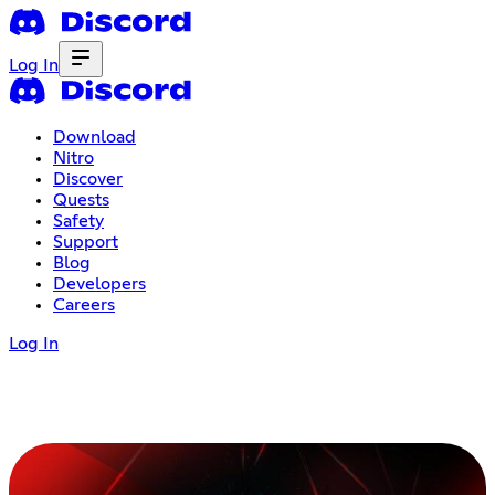
Log In
Download
Nitro
Discover
Quests
Safety
Support
Blog
Developers
Careers
Log In