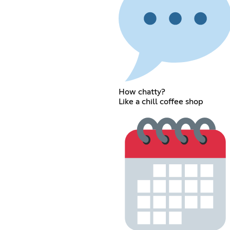
How chatty?
Like a chill coffee shop