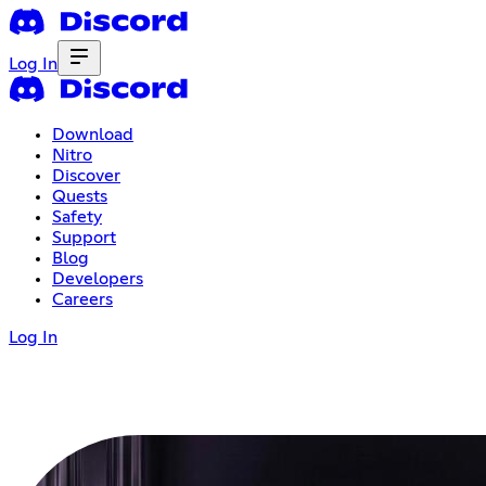
Log In
Download
Nitro
Discover
Quests
Safety
Support
Blog
Developers
Careers
Log In