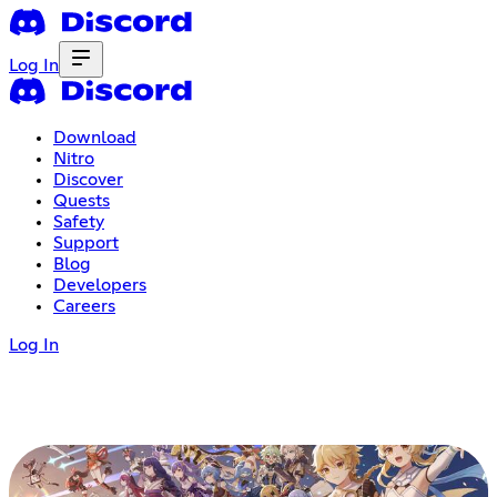
Log In
Download
Nitro
Discover
Quests
Safety
Support
Blog
Developers
Careers
Log In