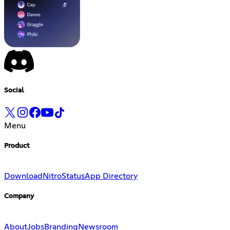
Social
Menu
Product
Download
Nitro
Status
App Directory
Company
About
Jobs
Branding
Newsroom