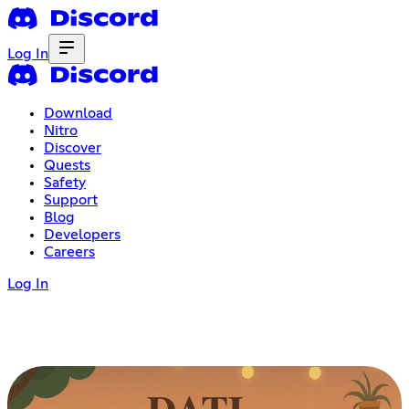
Log In
Download
Nitro
Discover
Quests
Safety
Support
Blog
Developers
Careers
Log In