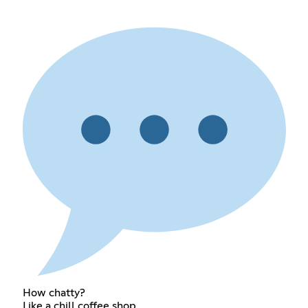
How chatty?
Like a chill coffee shop