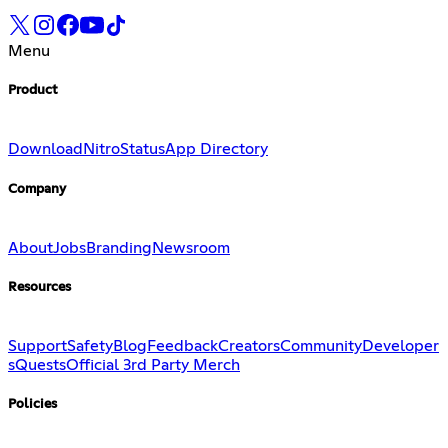
Menu
Product
Download
Nitro
Status
App Directory
Company
About
Jobs
Branding
Newsroom
Resources
Support
Safety
Blog
Feedback
Creators
Community
Developer
s
Quests
Official 3rd Party Merch
Policies