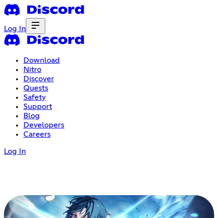
Log In
Download
Nitro
Discover
Quests
Safety
Support
Blog
Developers
Careers
Log In