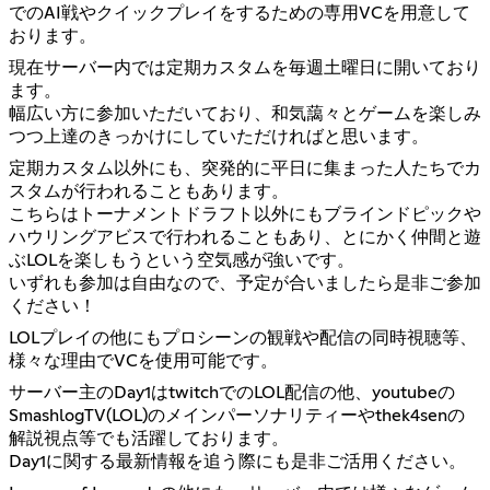
でのAI戦やクイックプレイをするための専用VCを用意して
おります。
現在サーバー内では定期カスタムを毎週土曜日に開いており
ます。
幅広い方に参加いただいており、和気藹々とゲームを楽しみ
つつ上達のきっかけにしていただければと思います。
定期カスタム以外にも、突発的に平日に集まった人たちでカ
スタムが行われることもあります。
こちらはトーナメントドラフト以外にもブラインドピックや
ハウリングアビスで行われることもあり、とにかく仲間と遊
ぶLOLを楽しもうという空気感が強いです。
いずれも参加は自由なので、予定が合いましたら是非ご参加
ください！
LOLプレイの他にもプロシーンの観戦や配信の同時視聴等、
様々な理由でVCを使用可能です。
サーバー主のDay1はtwitchでのLOL配信の他、youtubeの
SmashlogTV(LOL)のメインパーソナリティーやthek4senの
解説視点等でも活躍しております。
Day1に関する最新情報を追う際にも是非ご活用ください。