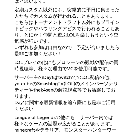
ばと思います。
定期カスタム以外にも、突発的に平日に集まった
人たちでカスタムが行われることもあります。
こちらはトーナメントドラフト以外にもブライン
ドピックやハウリングアビスで行われることもあ
り、とにかく仲間と遊ぶLOLを楽しもうという空
気感が強いです。
いずれも参加は自由なので、予定が合いましたら
是非ご参加ください！
LOLプレイの他にもプロシーンの観戦や配信の同
時視聴等、様々な理由でVCを使用可能です。
サーバー主のDay1はtwitchでのLOL配信の他、
youtubeのSmashlogTV(LOL)のメインパーソナリ
ティーやthek4senの解説視点等でも活躍してお
ります。
Day1に関する最新情報を追う際にも是非ご活用
ください。
League of Legendsの他にも、サーバー内では
様々なゲームの話題が広がることがあります。
minecraftやテラリア、モンスターハンターワー