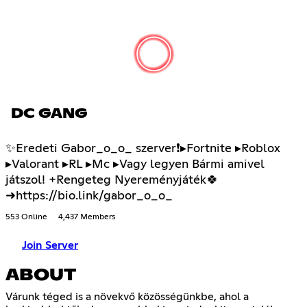
DC GANG
✨Eredeti Gabor_o_o_ szerver❗▸Fortnite ▸Roblox
▸Valorant ▸RL ▸Mc ▸Vagy legyen Bármi amivel
játszol! +Rengeteg Nyereményjáték🍀
➜https://bio.link/gabor_o_o_
553 Online
4,437 Members
Join Server
ABOUT
Várunk téged is a növekvő közösségünkbe, ahol a