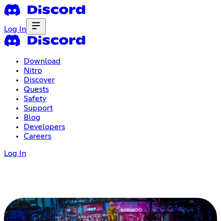
Log In
Download
Nitro
Discover
Quests
Safety
Support
Blog
Developers
Careers
Log In