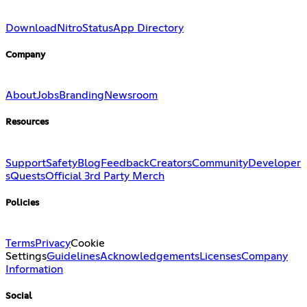
Download
Nitro
Status
App Directory
Company
About
Jobs
Branding
Newsroom
Resources
Support
Safety
Blog
Feedback
Creators
Community
Developer
s
Quests
Official 3rd Party Merch
Policies
Terms
Privacy
Cookie
Settings
Guidelines
Acknowledgements
Licenses
Company
Information
Social