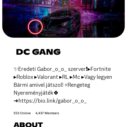
DC GANG
✨Eredeti Gabor_o_o_ szerver❗▸Fortnite
▸Roblox ▸Valorant ▸RL ▸Mc ▸Vagy legyen
Bármi amivel játszol! +Rengeteg
Nyereményjáték🍀
➜https://bio.link/gabor_o_o_
553 Online
4,437 Members
ABOUT