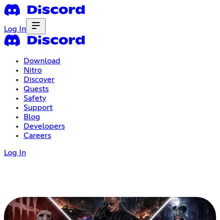
Log In
Download
Nitro
Discover
Quests
Safety
Support
Blog
Developers
Careers
Log In