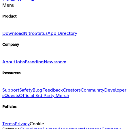
Menu
Product
Download
Nitro
Status
App Directory
Company
About
Jobs
Branding
Newsroom
Resources
Support
Safety
Blog
Feedback
Creators
Community
Developer
s
Quests
Official 3rd Party Merch
Policies
Terms
Privacy
Cookie