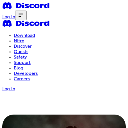
Log In
Download
Nitro
Discover
Quests
Safety
Support
Blog
Developers
Careers
Log In