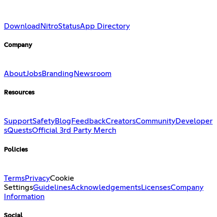
Download
Nitro
Status
App Directory
Company
About
Jobs
Branding
Newsroom
Resources
Support
Safety
Blog
Feedback
Creators
Community
Developer
s
Quests
Official 3rd Party Merch
Policies
Terms
Privacy
Cookie
Settings
Guidelines
Acknowledgements
Licenses
Company
Information
Social