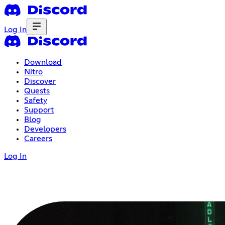
Log In
Download
Nitro
Discover
Quests
Safety
Support
Blog
Developers
Careers
Log In