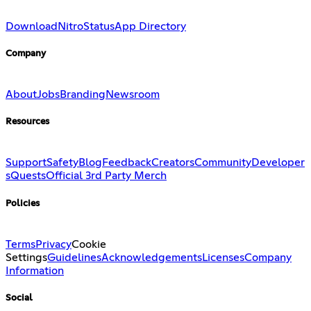
Download
Nitro
Status
App Directory
Company
About
Jobs
Branding
Newsroom
Resources
Support
Safety
Blog
Feedback
Creators
Community
Developer
s
Quests
Official 3rd Party Merch
Policies
Terms
Privacy
Cookie
Settings
Guidelines
Acknowledgements
Licenses
Company
Information
Social