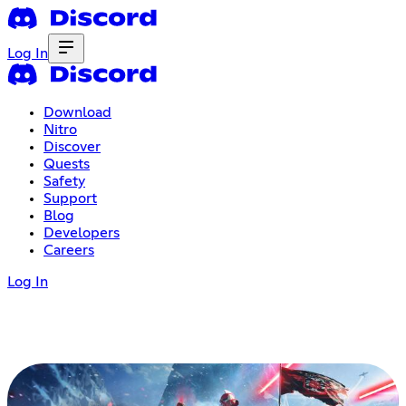
Log In
Download
Nitro
Discover
Quests
Safety
Support
Blog
Developers
Careers
Log In