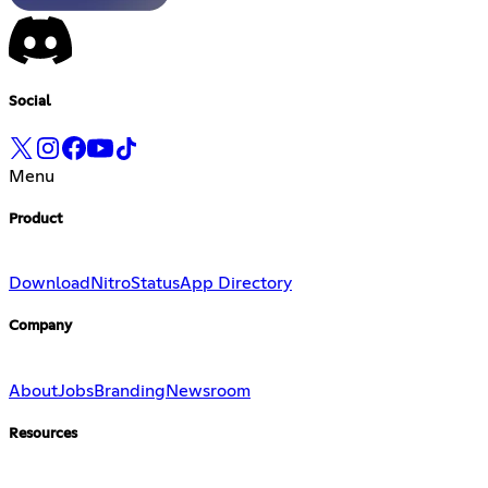
Social
Menu
Product
Download
Nitro
Status
App Directory
Company
About
Jobs
Branding
Newsroom
Resources