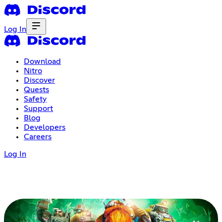
Log In
Download
Nitro
Discover
Quests
Safety
Support
Blog
Developers
Careers
Log In