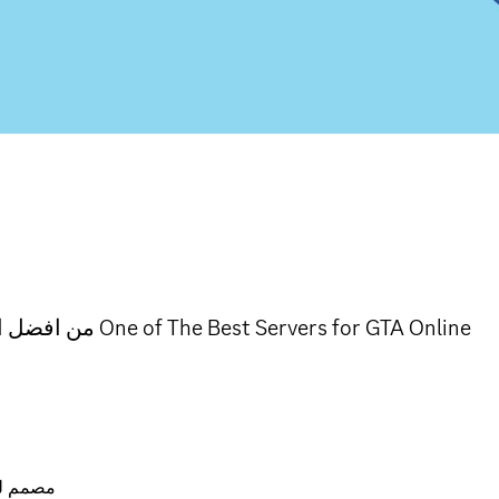
من افضل السيرفرات العربية المختصة في لعبة قراند اونلاين One of The Best Servers for GTA Online
مصمم لتق