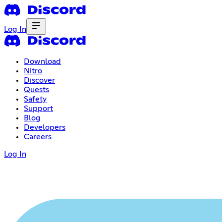
Log In
Download
Nitro
Discover
Quests
Safety
Support
Blog
Developers
Careers
Log In