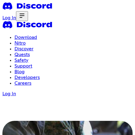
Log In
Download
Nitro
Discover
Quests
Safety
Support
Blog
Developers
Careers
Log In