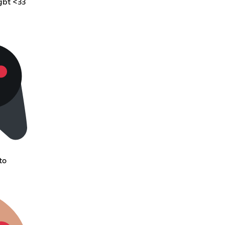
gbt <33
to