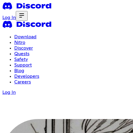
Log In
Download
Nitro
Discover
Quests
Safety
Support
Blog
Developers
Careers
Log In