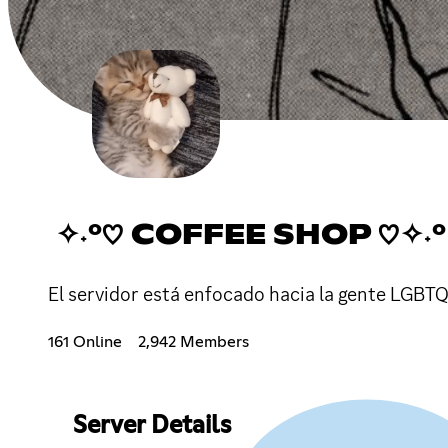
✧˖°♡ COFFEE SHOP ♡✧˖°
El servidor está enfocado hacia la gente LGBTQ+
161 Online
2,942 Members
Server Details