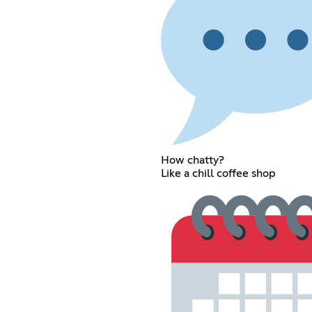
How chatty?
Like a chill coffee shop