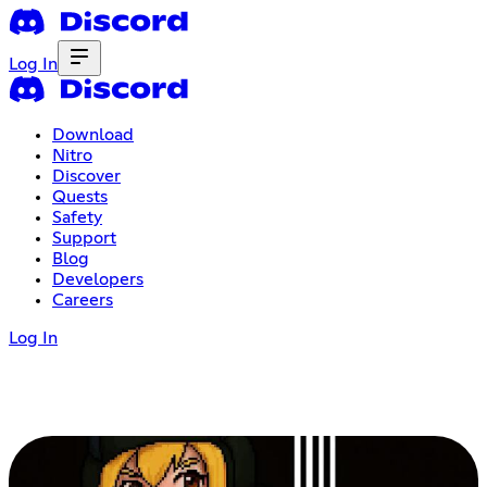
Log In
Download
Nitro
Discover
Quests
Safety
Support
Blog
Developers
Careers
Log In