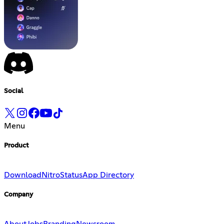
Social
Menu
Product
Download
Nitro
Status
App Directory
Company