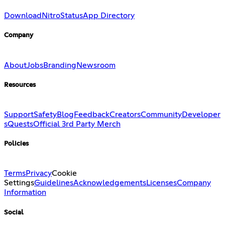
Download
Nitro
Status
App Directory
Company
About
Jobs
Branding
Newsroom
Resources
Support
Safety
Blog
Feedback
Creators
Community
Developer
s
Quests
Official 3rd Party Merch
Policies
Terms
Privacy
Cookie
Settings
Guidelines
Acknowledgements
Licenses
Company
Information
Social