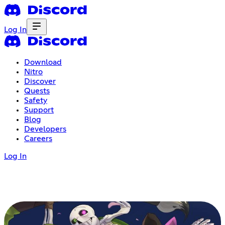
Log In
Download
Nitro
Discover
Quests
Safety
Support
Blog
Developers
Careers
Log In