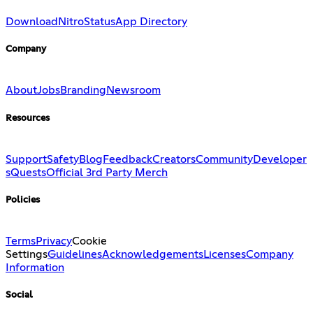
Download
Nitro
Status
App Directory
Company
About
Jobs
Branding
Newsroom
Resources
Support
Safety
Blog
Feedback
Creators
Community
Developer
s
Quests
Official 3rd Party Merch
Policies
Terms
Privacy
Cookie
Settings
Guidelines
Acknowledgements
Licenses
Company
Information
Social