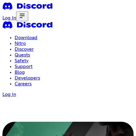
Log In
Download
Nitro
Discover
Quests
Safety
Support
Blog
Developers
Careers
Log In