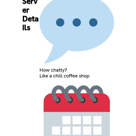
Serv
er
Deta
ils
How chatty?
Like a chill coffee shop