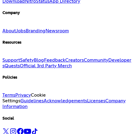
Download
Nitro
Status
App Directory
Company
About
Jobs
Branding
Newsroom
Resources
Support
Safety
Blog
Feedback
Creators
Community
Developer
s
Quests
Official 3rd Party Merch
Policies
Terms
Privacy
Cookie
Settings
Guidelines
Acknowledgements
Licenses
Company
Information
Social