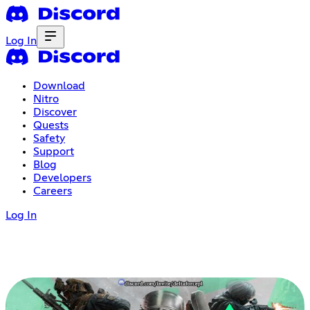
Log In
Download
Nitro
Discover
Quests
Safety
Support
Blog
Developers
Careers
Log In