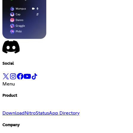
Social
Menu
Product
Download
Nitro
Status
App Directory
Company