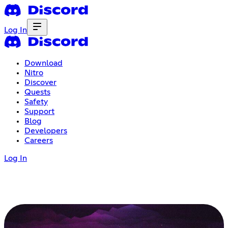
Log In
Download
Nitro
Discover
Quests
Safety
Support
Blog
Developers
Careers
Log In