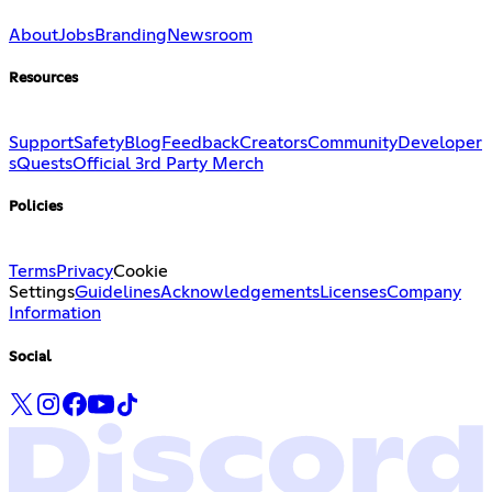
About
Jobs
Branding
Newsroom
Resources
Support
Safety
Blog
Feedback
Creators
Community
Developer
s
Quests
Official 3rd Party Merch
Policies
Terms
Privacy
Cookie
Settings
Guidelines
Acknowledgements
Licenses
Company
Information
Social