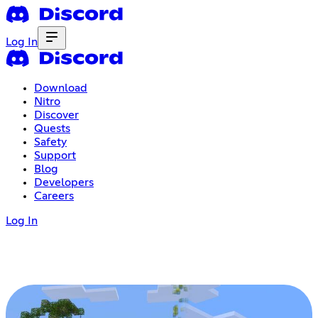
Log In
Download
Nitro
Discover
Quests
Safety
Support
Blog
Developers
Careers
Log In