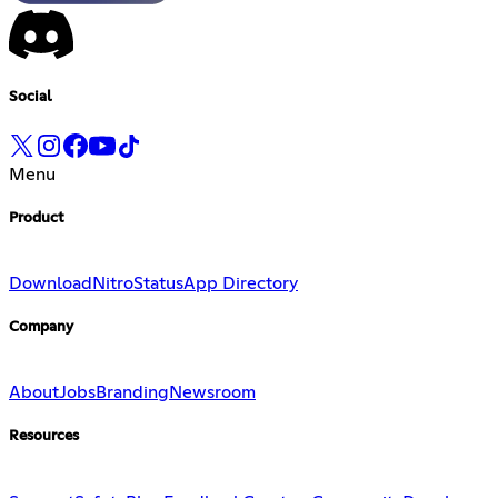
Social
Menu
Product
Download
Nitro
Status
App Directory
Company
About
Jobs
Branding
Newsroom
Resources