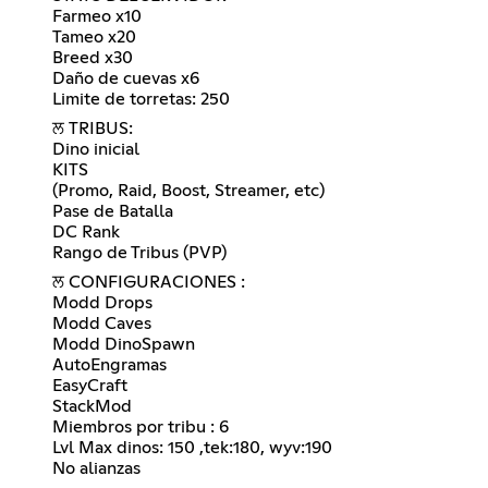
Farmeo x10
Tameo x20
Breed x30
Daño de cuevas x6
Limite de torretas: 250
ਲ TRIBUS:
Dino inicial
KITS
(Promo, Raid, Boost, Streamer, etc)
Pase de Batalla
DC Rank
Rango de Tribus (PVP)
ਲ CONFIGURACIONES :
Modd Drops
Modd Caves
Modd DinoSpawn
AutoEngramas
EasyCraft
StackMod
Miembros por tribu : 6
Lvl Max dinos: 150 ,tek:180, wyv:190
No alianzas