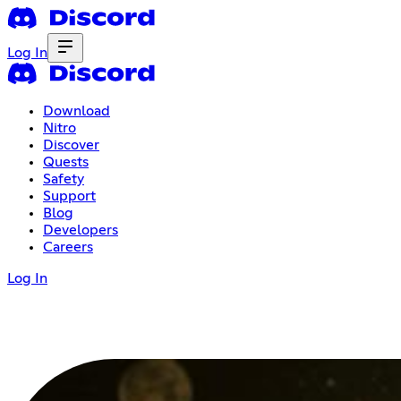
Log In
Download
Nitro
Discover
Quests
Safety
Support
Blog
Developers
Careers
Log In