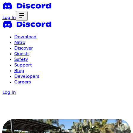
Log In
Download
Nitro
Discover
Quests
Safety
Support
Blog
Developers
Careers
Log In