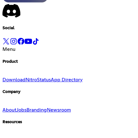
Social
Menu
Product
Download
Nitro
Status
App Directory
Company
About
Jobs
Branding
Newsroom
Resources