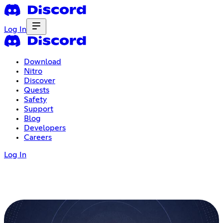
Log In
Download
Nitro
Discover
Quests
Safety
Support
Blog
Developers
Careers
Log In