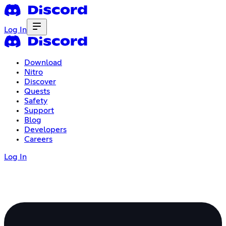
Log In
Download
Nitro
Discover
Quests
Safety
Support
Blog
Developers
Careers
Log In