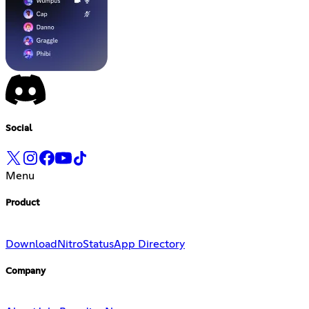
Social
Menu
Product
Download
Nitro
Status
App Directory
Company