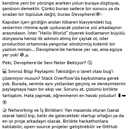
kendine yeni bir yörünge ararken yolun buraya düştüyse,
şanslısın demektir. Çünkü burası sadece bir sunucu ya da
sıradan bir topluluk değil; burası Devsphere! 🌐✨
Kapıdan içeri girdiğin andan itibaren klavyendeki tuş
seslerinin ritmine ayak uyduracak yüzlerce yol arkadaşının
arasındasın. İster "Hello World" diyerek kodlamanın büyülü
dünyasına henüz ilk adımını atmış bir çaylak ol, ister
production ortamında yangınlar söndürmüş kıdemli bir
yazılım mimarı... Devsphere'de herkese yer var, ama egoya
yer yok! 🚫🧢
Peki, Devsphere'de Seni Neler Bekliyor? 🤔
💻 Sınırsız Bilgi Paylaşımı: Takıldığın o lanet olası bug'ı
çözemiyor musun? Stack Overflow'da kaybolmana gerek
yok. Burada, seninle aynı yollardan geçmiş ve deneyimlerini
paylaşmaya hazır bir ekip var. Sorunu at, çözümü birlikte
tartışalım. Hata yapmak, öğrenmenin en havalı yoludur! 🐛➡️
🦋
🤝 Networking ve İş Birlikleri: Yan masanda oturan (sanal
olarak tabii) kişi, belki de gelecekteki startup ortağın ya da
en iyi proje arkadaşın olacak. Birlikte hackathonlara
katılabilir, open-source projeler geliştirebilir ve GitHub