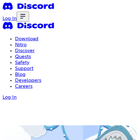
Log In
Download
Nitro
Discover
Quests
Safety
Support
Blog
Developers
Careers
Log In