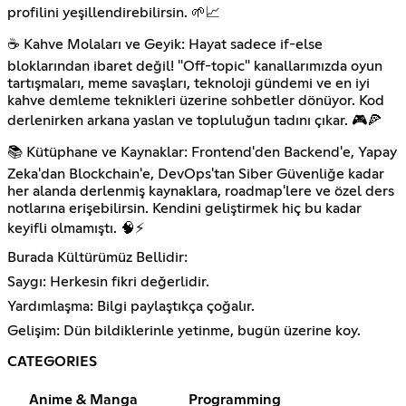
profilini yeşillendirebilirsin. 🌱📈
☕ Kahve Molaları ve Geyik: Hayat sadece if-else
bloklarından ibaret değil! "Off-topic" kanallarımızda oyun
tartışmaları, meme savaşları, teknoloji gündemi ve en iyi
kahve demleme teknikleri üzerine sohbetler dönüyor. Kod
derlenirken arkana yaslan ve topluluğun tadını çıkar. 🎮🍕
📚 Kütüphane ve Kaynaklar: Frontend'den Backend'e, Yapay
Zeka'dan Blockchain'e, DevOps'tan Siber Güvenliğe kadar
her alanda derlenmiş kaynaklara, roadmap'lere ve özel ders
notlarına erişebilirsin. Kendini geliştirmek hiç bu kadar
keyifli olmamıştı. 🧠⚡
Burada Kültürümüz Bellidir:
Saygı: Herkesin fikri değerlidir.
Yardımlaşma: Bilgi paylaştıkça çoğalır.
Gelişim: Dün bildiklerinle yetinme, bugün üzerine koy.
CATEGORIES
Anime & Manga
Programming