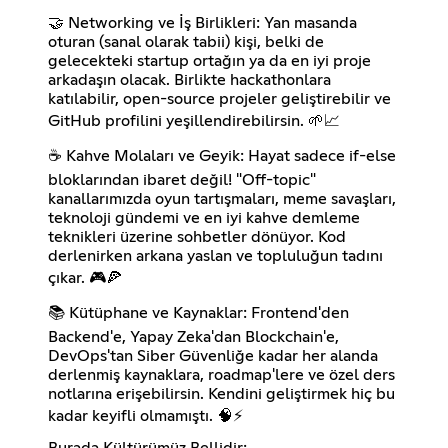
🤝 Networking ve İş Birlikleri: Yan masanda
oturan (sanal olarak tabii) kişi, belki de
gelecekteki startup ortağın ya da en iyi proje
arkadaşın olacak. Birlikte hackathonlara
katılabilir, open-source projeler geliştirebilir ve
GitHub profilini yeşillendirebilirsin. 🌱📈
☕ Kahve Molaları ve Geyik: Hayat sadece if-else
bloklarından ibaret değil! "Off-topic"
kanallarımızda oyun tartışmaları, meme savaşları,
teknoloji gündemi ve en iyi kahve demleme
teknikleri üzerine sohbetler dönüyor. Kod
derlenirken arkana yaslan ve topluluğun tadını
çıkar. 🎮🍕
📚 Kütüphane ve Kaynaklar: Frontend'den
Backend'e, Yapay Zeka'dan Blockchain'e,
DevOps'tan Siber Güvenliğe kadar her alanda
derlenmiş kaynaklara, roadmap'lere ve özel ders
notlarına erişebilirsin. Kendini geliştirmek hiç bu
kadar keyifli olmamıştı. 🧠⚡
Burada Kültürümüz Bellidir: