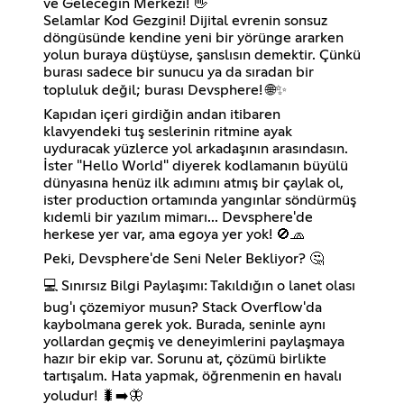
ve Geleceğin Merkezi! 👋
Selamlar Kod Gezgini! Dijital evrenin sonsuz
döngüsünde kendine yeni bir yörünge ararken
yolun buraya düştüyse, şanslısın demektir. Çünkü
burası sadece bir sunucu ya da sıradan bir
topluluk değil; burası Devsphere! 🌐✨
Kapıdan içeri girdiğin andan itibaren
klavyendeki tuş seslerinin ritmine ayak
uyduracak yüzlerce yol arkadaşının arasındasın.
İster "Hello World" diyerek kodlamanın büyülü
dünyasına henüz ilk adımını atmış bir çaylak ol,
ister production ortamında yangınlar söndürmüş
kıdemli bir yazılım mimarı... Devsphere'de
herkese yer var, ama egoya yer yok! 🚫🧢
Peki, Devsphere'de Seni Neler Bekliyor? 🤔
💻 Sınırsız Bilgi Paylaşımı: Takıldığın o lanet olası
bug'ı çözemiyor musun? Stack Overflow'da
kaybolmana gerek yok. Burada, seninle aynı
yollardan geçmiş ve deneyimlerini paylaşmaya
hazır bir ekip var. Sorunu at, çözümü birlikte
tartışalım. Hata yapmak, öğrenmenin en havalı
yoludur! 🐛➡️🦋