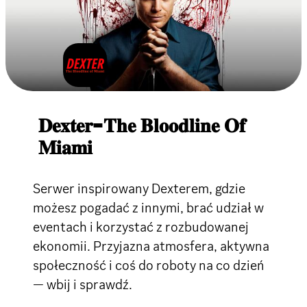
𝐃𝐞𝐱𝐭𝐞𝐫-𝐓𝐡𝐞 𝐁𝐥𝐨𝐨𝐝𝐥𝐢𝐧𝐞 𝐎𝐟
𝐌𝐢𝐚𝐦𝐢
Serwer inspirowany Dexterem, gdzie
możesz pogadać z innymi, brać udział w
eventach i korzystać z rozbudowanej
ekonomii. Przyjazna atmosfera, aktywna
społeczność i coś do roboty na co dzień
— wbij i sprawdź.