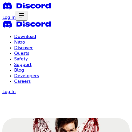
Log In
Download
Nitro
Discover
Quests
Safety
Support
Blog
Developers
Careers
Log In