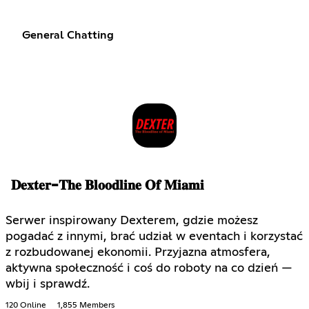
General Chatting
𝐃𝐞𝐱𝐭𝐞𝐫-𝐓𝐡𝐞 𝐁𝐥𝐨𝐨𝐝𝐥𝐢𝐧𝐞 𝐎𝐟 𝐌𝐢𝐚𝐦𝐢
Serwer inspirowany Dexterem, gdzie możesz
pogadać z innymi, brać udział w eventach i korzystać
z rozbudowanej ekonomii. Przyjazna atmosfera,
aktywna społeczność i coś do roboty na co dzień —
wbij i sprawdź.
120 Online
1,855 Members