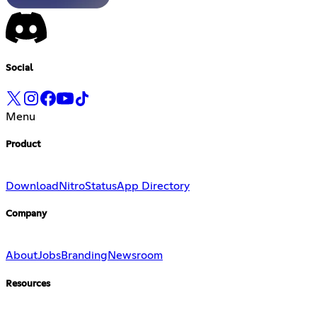
Social
Menu
Product
Download
Nitro
Status
App Directory
Company
About
Jobs
Branding
Newsroom
Resources